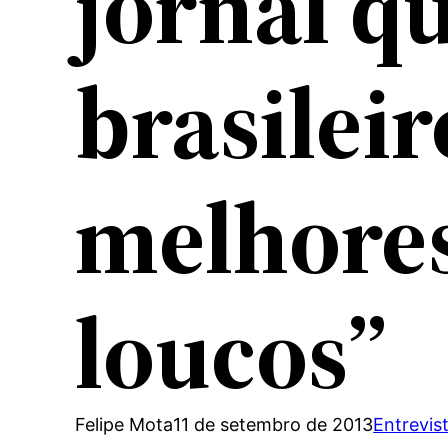
jornal qu
brasileir
melhores
loucos”
Felipe Mota
11 de setembro de 2013
Entrevis