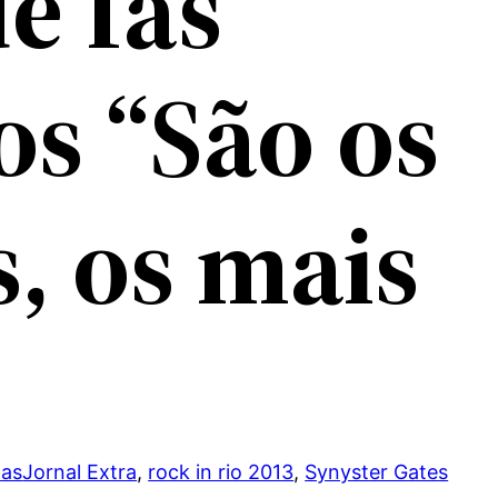
e fãs
os “São os
, os mais
tas
Jornal Extra
, 
rock in rio 2013
, 
Synyster Gates