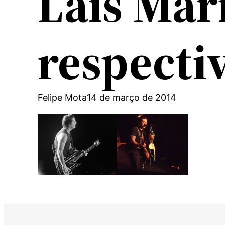
Lais Mar
respecti
Felipe Mota
14 de março de 2014