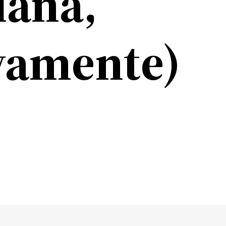
iana,
vamente)