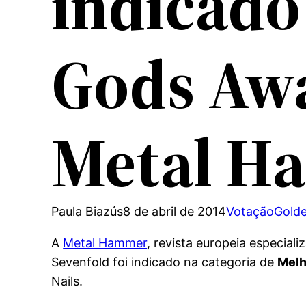
indicado
Gods Awa
Metal H
Paula Biazús
8 de abril de 2014
Votação
Gold
A
Metal Hammer
, revista europeia especial
Sevenfold foi indicado na categoria de
Melh
Nails.