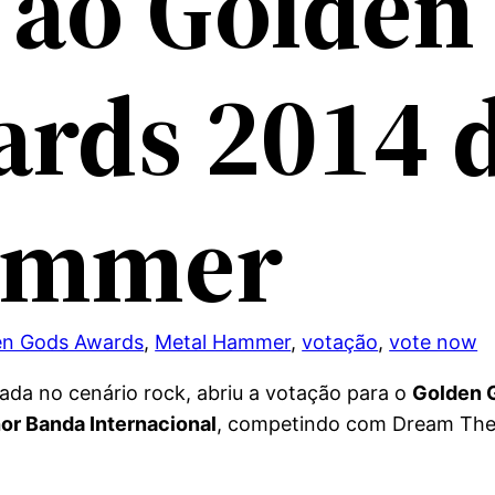
 ao Golden
rds 2014 
ammer
en Gods Awards
, 
Metal Hammer
, 
votação
, 
vote now
izada no cenário rock, abriu a votação para o
Golden 
or Banda Internacional
, competindo com Dream Theat