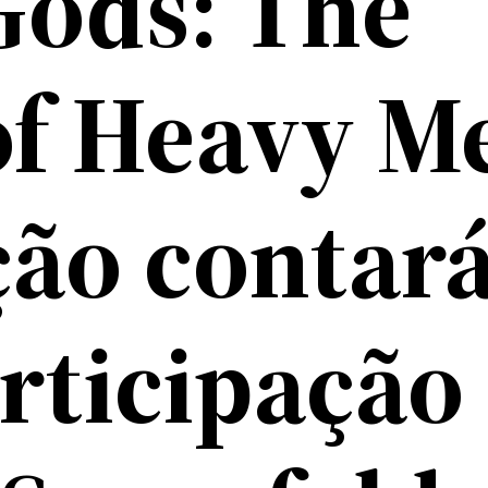
Gods: The
of Heavy Me
ção contar
rticipação