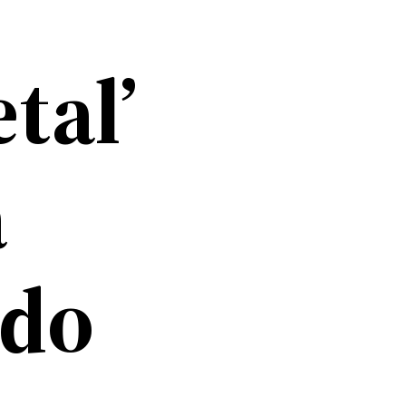
tal’
á
 do