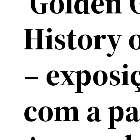
‘Golden 
History 
– exposi
com a pa