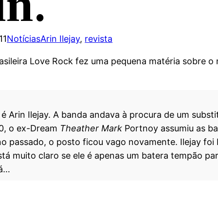
in.
11
Notícias
Arin Ilejay
, 
revista
brasileira Love Rock fez uma pequena matéria sobre o
 Arin Ilejay. A banda andava à procura de um substi
10, o ex-Dream
Theather Mark
Portnoy assumiu as ba
no passado, o posto ficou vago novamente. Ilejay foi
está muito claro se ele é apenas um batera tempão 
rá…