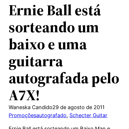
Ernie Ball está
sorteando um
baixo e uma
guitarra
autografada pelo
A7X!
Waneska Candido
29 de agosto de 2011
Promoções
autografado
, 
Schecter Guitar
Ernie Ball está sorteando um Baixo Man e