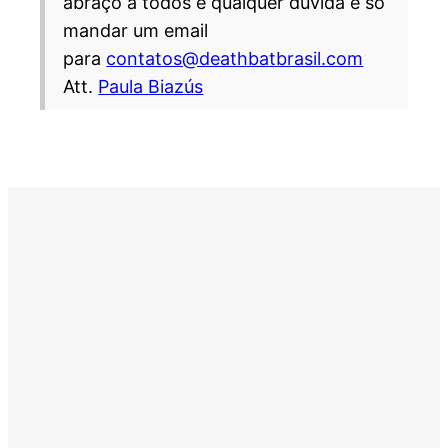
abraço a todos e qualquer dúvida é só
mandar um email
para
contatos@deathbatbrasil.com
Att.
Paula Biazús