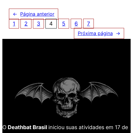
←
Página anterior
1
2
3
4
5
6
7
Próxima página
→
O
Deathbat Brasil
iniciou suas atividades em 17 de