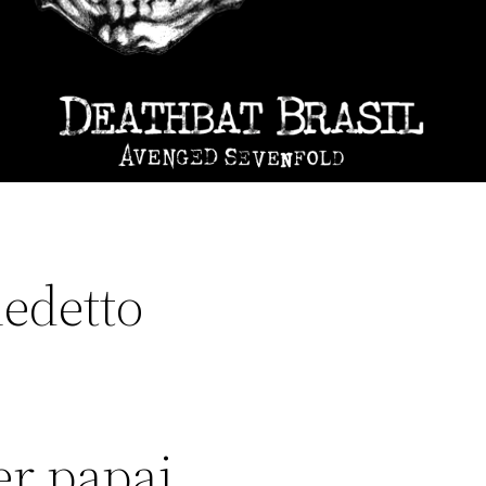
edetto
er papai