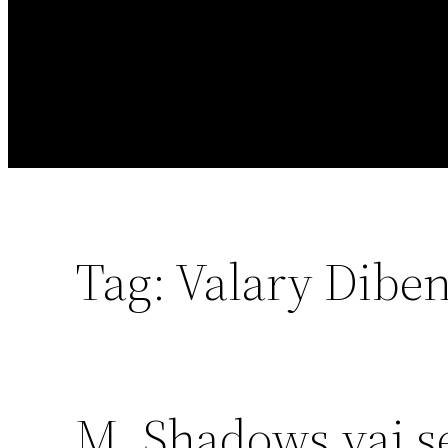
Tag:
Valary Diben
M. Shadows vai s